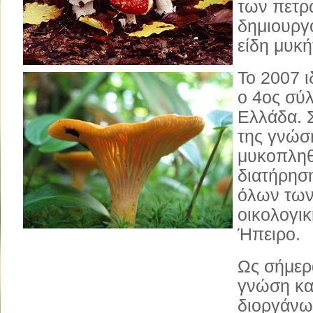
των πετρ
δημιουργ
είδη μυκ
Το 2007 
ο 4ος σύ
Ελλάδα. 
της γνώσ
μυκοπληθ
διατήρησ
όλων των
οικολογι
Ήπειρο.
Ως σήμερα
γνώση κα
διοργάνω