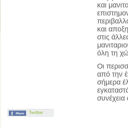
και μανιτ
επιστημον
περιβαλλ
και αποξη
στις άλλε
μανιταρι
όλη τη χ
Οι περισ
από την 
σήμερα έλ
εγκαταστά
συνέχεια
Twitter