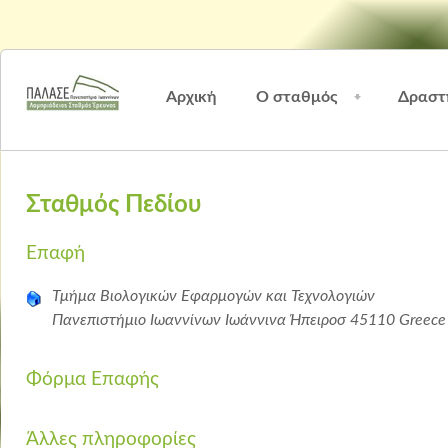
Αρχική
Ο σταθμός
Δραστ
Σταθμός Πεδίου
Επαφή
Τμήμα Βιολογικών Εφαρμογών και Τεχνολογιών
Πανεπιστήμιο Ιωαννίνων
Ιωάννινα
Ήπειροσ
45110
Greece
Φόρμα Επαφής
Αποστολή μηνύματος. Όλα τα πεδία με * είναι υποχρεωτικά
Άλλες πληροφορίες
Όνομα
*